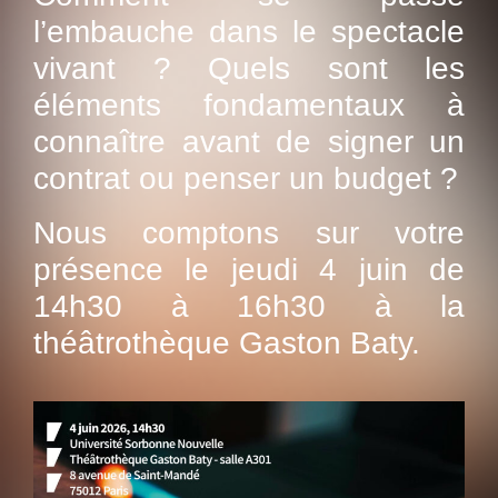
l’embauche dans le spectacle
vivant ? Quels sont les
éléments fondamentaux à
connaître avant de signer un
contrat ou penser un budget ?
Nous comptons sur votre
présence le jeudi 4 juin de
14h30 à 16h30 à la
théâtrothèque Gaston Baty.