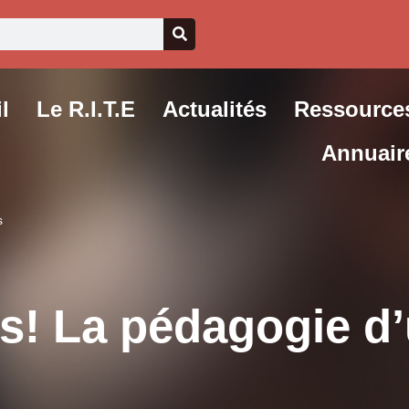
l
Le R.I.T.E
Actualités
Ressource
Annuair
s
as! La pédagogie d