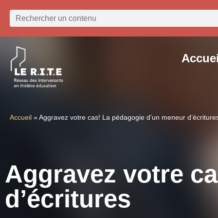
Accuei
Accueil
»
Aggravez votre cas! La pédagogie d’un meneur d’écriture
Aggravez votre c
d’écritures